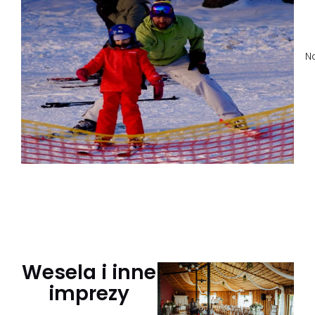
N
Wesela i inne
imprezy