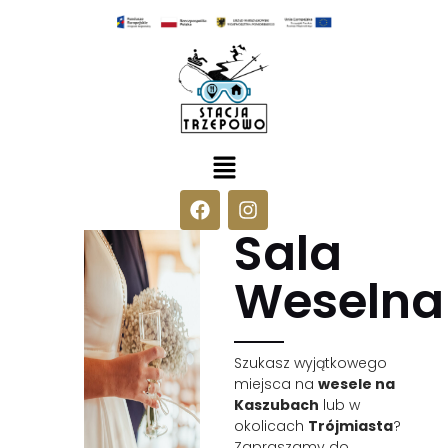
Sala
Weselna
Szukasz wyjątkowego
miejsca na
wesele na
Kaszubach
lub w
okolicach
Trójmiasta
?
Zapraszamy do