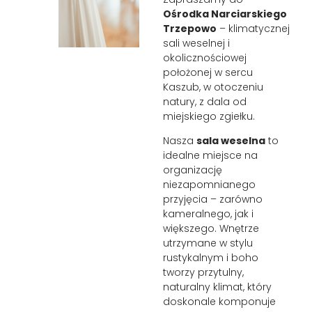
Ośrodka Narciarskiego
Trzepowo
– klimatycznej
sali weselnej i
okolicznościowej
położonej w sercu
Kaszub, w otoczeniu
natury, z dala od
miejskiego zgiełku.
Nasza
sala weselna
to
idealne miejsce na
organizację
niezapomnianego
przyjęcia – zarówno
kameralnego, jak i
większego. Wnętrze
utrzymane w stylu
rustykalnym i boho
tworzy przytulny,
naturalny klimat, który
doskonale komponuje