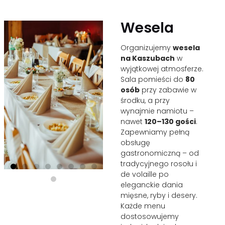
Wesela
Organizujemy
wesela
na Kaszubach
w
wyjątkowej atmosferze.
Sala pomieści do
80
osób
przy zabawie w
środku, a przy
wynajmie namiotu –
nawet
120–130 gości
.
Zapewniamy pełną
obsługę
gastronomiczną – od
tradycyjnego rosołu i
de volaille po
eleganckie dania
mięsne, ryby i desery.
Każde menu
dostosowujemy